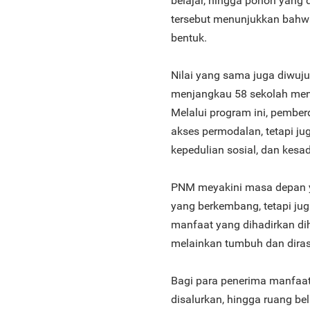
belajar, hingga pohon yang
tersebut menunjukkan bahw
bentuk.
Nilai yang sama juga diwu
menjangkau 58 sekolah men
Melalui program ini, pembe
akses permodalan, tetapi 
kepedulian sosial, dan kes
PNM meyakini masa depan ya
yang berkembang, tetapi juga
manfaat yang dihadirkan di
melainkan tumbuh dan dira
Bagi para penerima manfaat
disalurkan, hingga ruang be