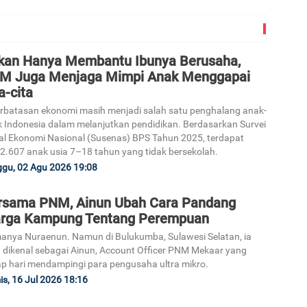
kan Hanya Membantu Ibunya Berusaha,
M Juga Menjaga Mimpi Anak Menggapai
a-cita
rbatasan ekonomi masih menjadi salah satu penghalang anak-
 Indonesia dalam melanjutkan pendidikan. Berdasarkan Survei
al Ekonomi Nasional (Susenas) BPS Tahun 2025, terdapat
2.607 anak usia 7–18 tahun yang tidak bersekolah.
gu, 02 Agu 2026 19:08
rsama PNM, Ainun Ubah Cara Pandang
rga Kampung Tentang Perempuan
nya Nuraenun. Namun di Bulukumba, Sulawesi Selatan, ia
h dikenal sebagai Ainun, Account Officer PNM Mekaar yang
ap hari mendampingi para pengusaha ultra mikro.
s, 16 Jul 2026 18:16