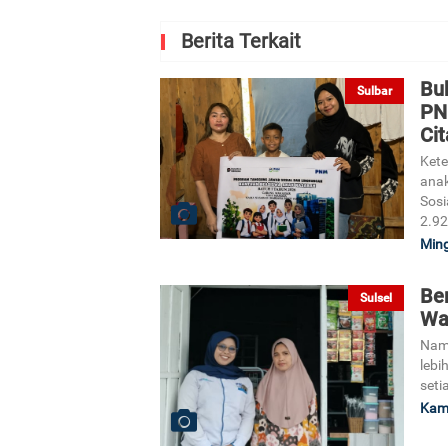
Berita Terkait
Bu
Sulbar
PN
Cit
Kete
anak
Sosi
2.92
Ming
Be
Sulsel
Wa
Nama
lebi
seti
Kami