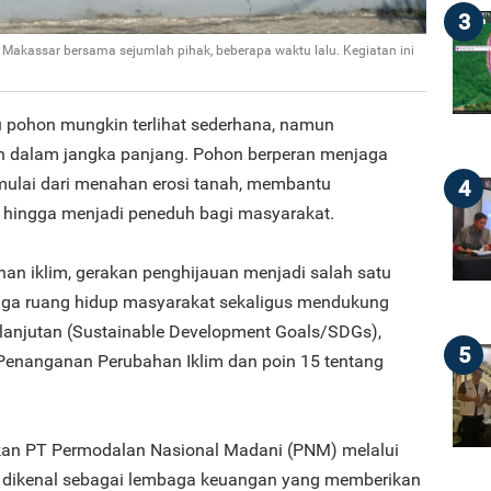
3
akassar bersama sejumlah pihak, beberapa waktu lalu. Kegiatan ini
 pohon mungkin terlihat sederhana, namun
n dalam jangka panjang. Pohon berperan menjaga
mulai dari menahan erosi tanah, membantu
4
, hingga menjadi peneduh bagi masyarakat.
an iklim, gerakan penghijauan menjadi salah satu
ga ruang hidup masyarakat sekaligus mendukung
anjutan (Sustainable Development Goals/SDGs),
5
Penanganan Perubahan Iklim dan poin 15 tentang
kan PT Permodalan Nasional Madani (PNM) melalui
n dikenal sebagai lembaga keuangan yang memberikan