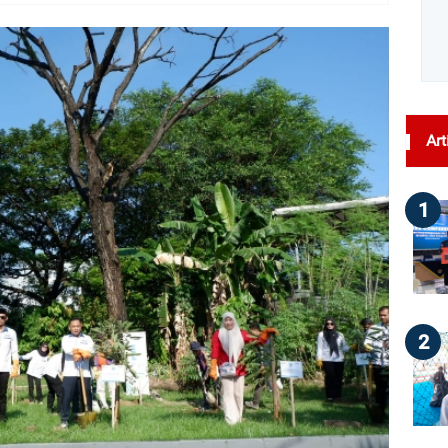
dilihat : 45
Art
1
2