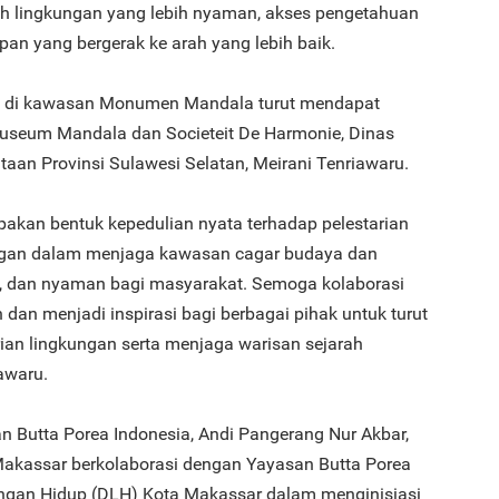
h lingkungan yang lebih nyaman, akses pengetahuan
upan yang bergerak ke arah yang lebih baik.
 di kawasan Monumen Mandala turut mendapat
3
Museum Mandala dan Societeit De Harmonie, Dinas
aan Provinsi Sulawesi Selatan, Meirani Tenriawaru.
pakan bentuk kepedulian nyata terhadap pelestarian
ngan dalam menjaga kawasan cagar budaya dan
jau, dan nyaman bagi masyarakat. Semoga kolaborasi
4
lin dan menjadi inspirasi bagi berbagai pihak untuk turut
rian lingkungan serta menjaga warisan sejarah
awaru.
n Butta Porea Indonesia, Andi Pangerang Nur Akbar,
5
assar berkolaborasi dengan Yayasan Butta Porea
ngan Hidup (DLH) Kota Makassar dalam menginisiasi