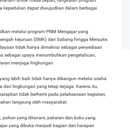
 ditanam untuk masa depan, rangkaian program
a kepedulian dapat diwujudkan dalam berbagai
judkan melalui program PNM Mengajar yang
engah kejuruan (SMK) dari Sabang hingga Merauke.
rdayaan tidak hanya dimaknai sebagai penyediaan
juga sebagai upaya menumbuhkan pengetahuan,
adaran menjaga lingkungan.
Art
ng lebih baik tidak hanya dibangun melalui usaha
1
 dari lingkungan yang tetap terjaga. Karena itu,
harapkan tidak berhenti pada pelaksanaan kegiatan,
sakan langsung oleh masyarakat.
, pohon yang ditanam, pakaian dan buku yang
2
lajar yang dibuka menjadi bagian dari harapan