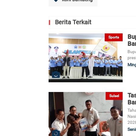
Berita Terkait
Bup
Sports
Ba
Bupa
pres
Ming
Ta
Sulsel
Ba
Taha
Nasi
2028
Seni