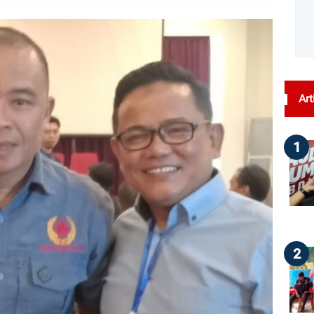
dilihat : 146
Art
1
2