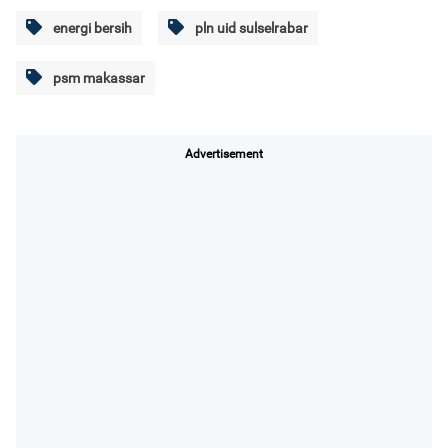
energi bersih
pln uid sulselrabar
psm makassar
Advertisement