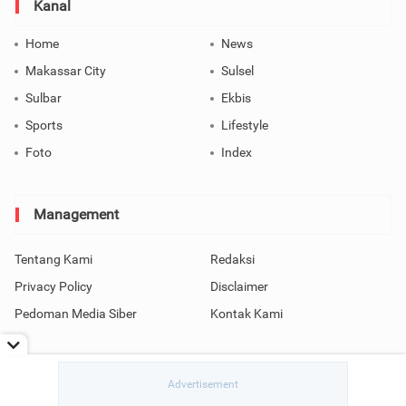
Kanal
Home
News
Makassar City
Sulsel
Sulbar
Ekbis
Sports
Lifestyle
Foto
Index
Management
Tentang Kami
Redaksi
Privacy Policy
Disclaimer
Pedoman Media Siber
Kontak Kami
Copyright © 2026 SindoMakassar All Rights Reserved.
read / rendering in 0.2674 seconds