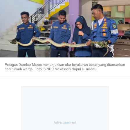
Petugas Damkar Maros menunjukkan ular berukuran besar yang diamankan
dari rumah warga. Foto: SINDO Makassar/Najmi s Limonu