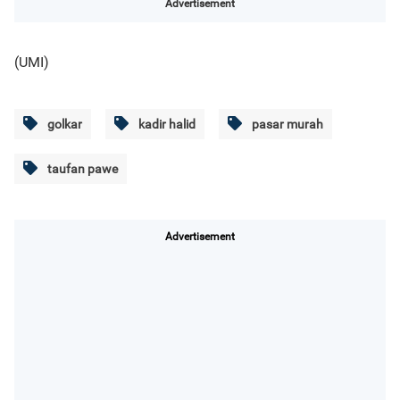
Advertisement
(UMI)
golkar
kadir halid
pasar murah
taufan pawe
Advertisement