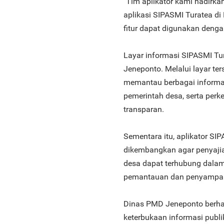
"Tim aplikator kami hadirka
aplikasi SIPASMI Turatea d
fitur dapat digunakan denga
Layar informasi SIPASMI Tu
Jeneponto. Melalui layar t
memantau berbagai informa
pemerintah desa, serta per
transparan.
Sementara itu, aplikator SI
dikembangkan agar penyajia
desa dapat terhubung dala
pemantauan dan penyampaia
Dinas PMD Jeneponto berha
keterbukaan informasi publ