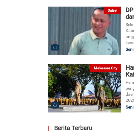
DP
Sulsel
da
Sekr
Kabu
angg
kend
Seni
Ha
Makassar City
Ka
Pem
peng
daer
202
Seni
Berita Terbaru