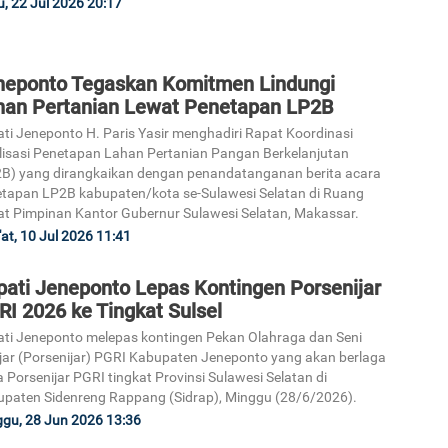
, 22 Jul 2026 20:17
2
neponto Tegaskan Komitmen Lindungi
han Pertanian Lewat Penetapan LP2B
ti Jeneponto H. Paris Yasir menghadiri Rapat Koordinasi
lisasi Penetapan Lahan Pertanian Pangan Berkelanjutan
3
B) yang dirangkaikan dengan penandatanganan berita acara
tapan LP2B kabupaten/kota se-Sulawesi Selatan di Ruang
t Pimpinan Kantor Gubernur Sulawesi Selatan, Makassar.
at, 10 Jul 2026 11:41
pati Jeneponto Lepas Kontingen Porsenijar
I 2026 ke Tingkat Sulsel
4
ti Jeneponto melepas kontingen Pekan Olahraga dan Seni
jar (Porsenijar) PGRI Kabupaten Jeneponto yang akan berlaga
 Porsenijar PGRI tingkat Provinsi Sulawesi Selatan di
paten Sidenreng Rappang (Sidrap), Minggu (28/6/2026).
gu, 28 Jun 2026 13:36