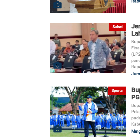
Rabu
Je
Sulsel
La
Bupa
Fina
(LP2
pene
Rapa
Jum'
Bu
Sports
PGR
Bupa
Pela
pada
Kabu
Ming