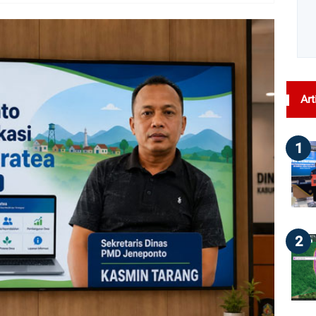
dilihat : 39
Art
1
2