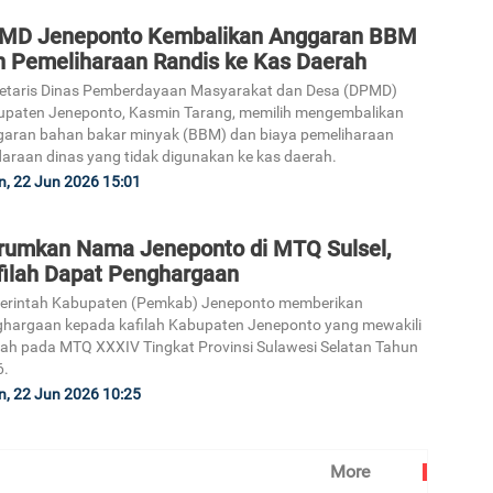
5
MD Jeneponto Kembalikan Anggaran BBM
n Pemeliharaan Randis ke Kas Daerah
etaris Dinas Pemberdayaan Masyarakat dan Desa (DPMD)
paten Jeneponto, Kasmin Tarang, memilih mengembalikan
aran bahan bakar minyak (BBM) dan biaya pemeliharaan
araan dinas yang tidak digunakan ke kas daerah.
n, 22 Jun 2026 15:01
rumkan Nama Jeneponto di MTQ Sulsel,
filah Dapat Penghargaan
erintah Kabupaten (Pemkab) Jeneponto memberikan
hargaan kepada kafilah Kabupaten Jeneponto yang mewakili
ah pada MTQ XXXIV Tingkat Provinsi Sulawesi Selatan Tahun
6.
n, 22 Jun 2026 10:25
More