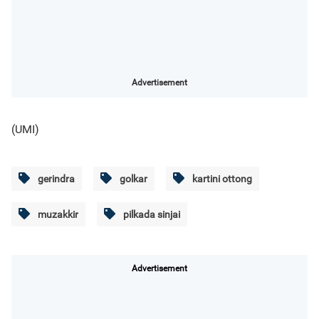
Advertisement
(UMI)
gerindra
golkar
kartini ottong
muzakkir
pilkada sinjai
Advertisement