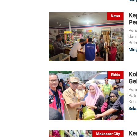
Ke
News
Pe
Pers
dan 
Polr
Ming
Ko
Ekbis
Ge
Peme
Patr
Keca
Sela
Ke
Makassar City