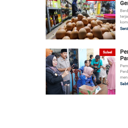
Ge
Berd
terj
komo
Seni
Pe
Sulsel
Pa
Peme
Perd
men
Sabt