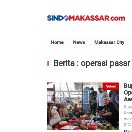
Home
News
Makassar City
Berita : operasi pasar
Bu
Sulsel
Ope
Aw
Bupa
Koor
mela
(02/
Ming