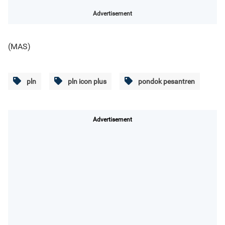
Advertisement
(MAS)
pln
pln icon plus
pondok pesantren
Advertisement