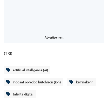
Advertisement
(TRI)
artificial intelligence (ai)
indosat ooredoo hutchison (ioh)
kemnaker ri
talenta digital