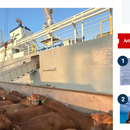
dilihat : 46
Art
1
2