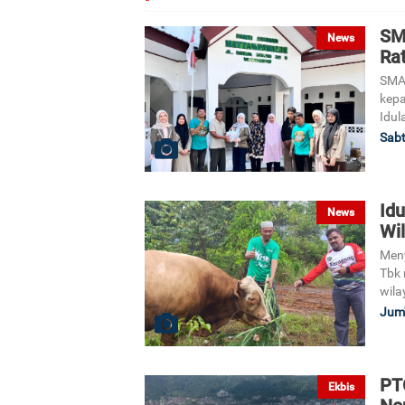
SM
News
Ra
SMA 
kepa
Idul
Sabt
Id
News
Wi
Meny
Tbk 
wila
Jum'
PT
Ekbis