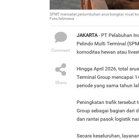
SPMT mencatat pertumbuhan arus bongkar muat komo
Foto/Istimewa
JAKARTA
- PT Pelabuhan In
Pelindo Multi Terminal (S
Comment
komoditas hewan atau lives
Hingga April 2026, total ar
Terminal Group mencapai 14
Share
periode yang sama tahun la
Peningkatan trafik tersebut
Group sebagai bagian dari 
dan rantai pasok logistik na
Secara keseluruhan, layana