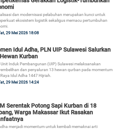
npetikemas Gerakkan Logistik-Tumbuhkan
onomi
talisasi dan modernisasi pelabuhan merupakan kunci untuk
erkuat ekosistem logistik sekaligus memacu pertumbuhan
nomi.
at, 29 Mei 2026 18:08
men Idul Adha, PLN UIP Sulawesi Salurkan
 Hewan Kurban
Unit Induk Pembangunan (UIP) Sulawesi melaksanakan
yembelihan dan penyaluran 13 hewan qurban pada momentum
 Raya Idul Adha 1447 Hijriah.
at, 29 Mei 2026 14:24
M Serentak Potong Sapi Kurban di 18
bang, Warga Makassar Ikut Rasakan
nfaatnya
adha menjadi momentum untuk kembali memaknai arti