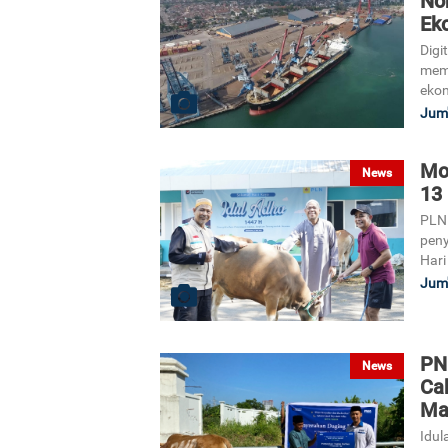
No
Ek
Digi
memp
eko
Jum'
Mo
News
13
PLN 
pen
Hari
Jum'
PN
News
Ca
Ma
Idul