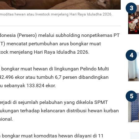
3
ditas hewan atau livestock menjelang Hari Raya Iduladha 2026.
donesia (Persero) melalui subholding nonpetikemas PT
PMT) mencatat pertumbuhan arus bongkar muat
tock menjelang Hari Raya Iduladha 2026.
4
us bongkar muat hewan di lingkungan Pelindo Multi
2.496 ekor atau tumbuh 6,7 persen dibandingkan
lu sebanyak 133.824 ekor.
5
 terjadi di sejumlah pelabuhan yang dikelola SPMT
dukungan terhadap kelancaran distribusi hewan kurban
sional.
n bongkar muat komoditas hewan dilayani di 11