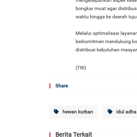
mengedepankan aspek kesel
bongkar muat agar distribus
waktu hingga ke daerah tuju
Melalui optimalisasi layana
berkomitmen mendukung kone
distribusi kebutuhan masy
(TRI)
Share
hewan kurban
idul adha
Berita Terkait