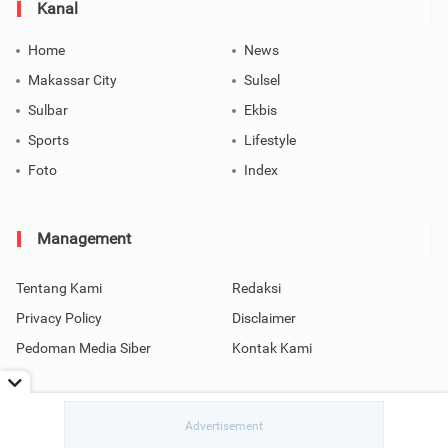
Kanal
Home
News
Makassar City
Sulsel
Sulbar
Ekbis
Sports
Lifestyle
Foto
Index
Management
Tentang Kami
Redaksi
Privacy Policy
Disclaimer
Pedoman Media Siber
Kontak Kami
Copyright © 2026 SindoMakassar All Rights Reserved.
read / rendering in 0.0589 seconds