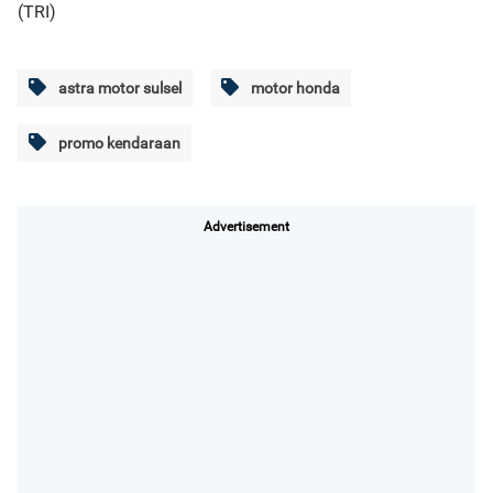
(TRI)
astra motor sulsel
motor honda
promo kendaraan
Advertisement