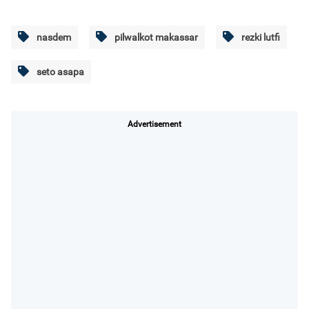
nasdem
pilwalkot makassar
rezki lutfi
seto asapa
Advertisement