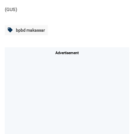
(GUS)
bpbd makassar
Advertisement