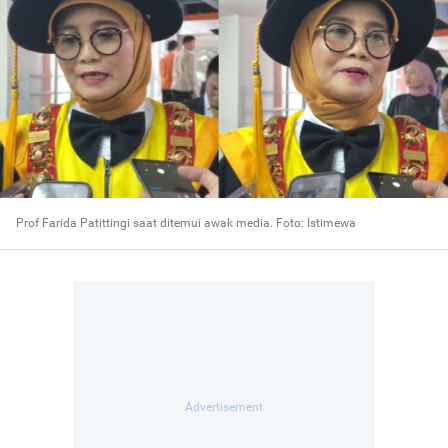
Prof Farida Patittingi saat ditemui awak media. Foto: Istimewa