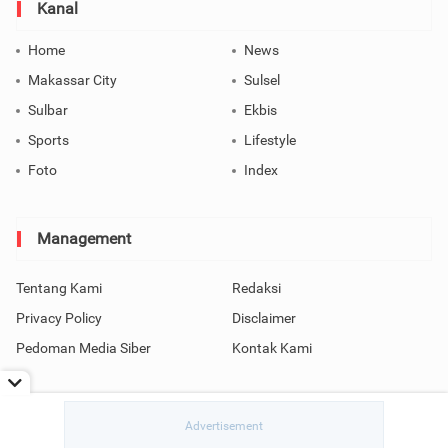
Kanal
Home
News
Makassar City
Sulsel
Sulbar
Ekbis
Sports
Lifestyle
Foto
Index
Management
Tentang Kami
Redaksi
Privacy Policy
Disclaimer
Pedoman Media Siber
Kontak Kami
Copyright © 2026 SindoMakassar All Rights Reserved.
read / rendering in 0.0499 seconds