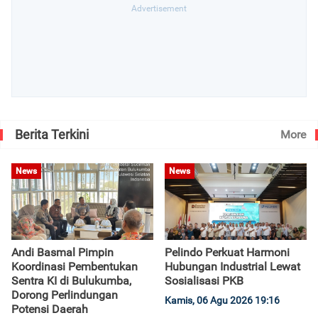
Berita Terkini
More
News
News
Andi Basmal Pimpin
Pelindo Perkuat Harmoni
Koordinasi Pembentukan
Hubungan Industrial Lewat
Sentra KI di Bulukumba,
Sosialisasi PKB
Dorong Perlindungan
Kamis, 06 Agu 2026 19:16
Potensi Daerah