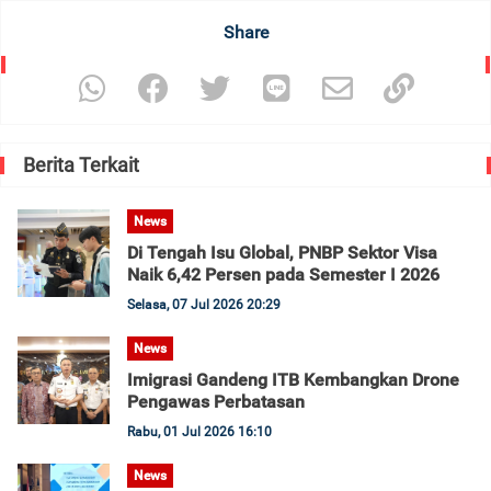
Share
Berita Terkait
News
Di Tengah Isu Global, PNBP Sektor Visa
Naik 6,42 Persen pada Semester I 2026
Selasa, 07 Jul 2026 20:29
News
Imigrasi Gandeng ITB Kembangkan Drone
Pengawas Perbatasan
Rabu, 01 Jul 2026 16:10
News