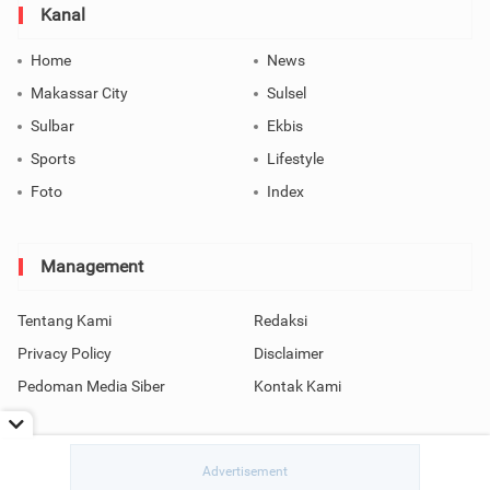
Kanal
Home
News
Makassar City
Sulsel
Sulbar
Ekbis
Sports
Lifestyle
Foto
Index
Management
Tentang Kami
Redaksi
Privacy Policy
Disclaimer
Pedoman Media Siber
Kontak Kami
Copyright © 2026 SindoMakassar All Rights Reserved.
read / rendering in 0.0874 seconds