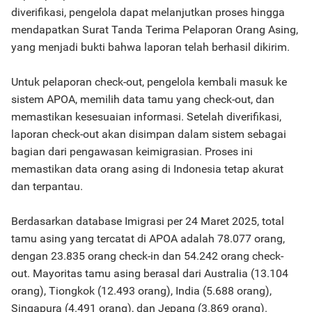
diverifikasi, pengelola dapat melanjutkan proses hingga
mendapatkan Surat Tanda Terima Pelaporan Orang Asing,
yang menjadi bukti bahwa laporan telah berhasil dikirim.
Untuk pelaporan check-out, pengelola kembali masuk ke
sistem APOA, memilih data tamu yang check-out, dan
memastikan kesesuaian informasi. Setelah diverifikasi,
laporan check-out akan disimpan dalam sistem sebagai
bagian dari pengawasan keimigrasian. Proses ini
memastikan data orang asing di Indonesia tetap akurat
dan terpantau.
Berdasarkan database Imigrasi per 24 Maret 2025, total
tamu asing yang tercatat di APOA adalah 78.077 orang,
dengan 23.835 orang check-in dan 54.242 orang check-
out. Mayoritas tamu asing berasal dari Australia (13.104
orang), Tiongkok (12.493 orang), India (5.688 orang),
Singapura (4.491 orang), dan Jepang (3.869 orang).