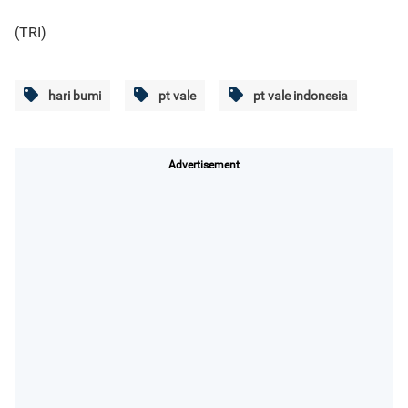
(TRI)
hari bumi
pt vale
pt vale indonesia
Advertisement