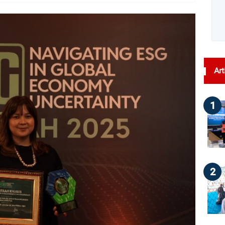
dilihat : 63
Art
1
2