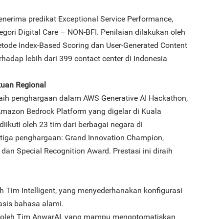
nerima predikat Exceptional Service Performance,
egori Digital Care – NON-BFI. Penilaian dilakukan oleh
ode Index-Based Scoring dan User-Generated Content
3
hadap lebih dari 399 contact center di Indonesia
kuan Regional
aih penghargaan dalam AWS Generative AI Hackathon,
Amazon Bedrock Platform yang digelar di Kuala
diikuti oleh 23 tim dari berbagai negara di
4
ga penghargaan: Grand Innovation Champion,
 dan Special Recognition Award. Prestasi ini diraih
oleh Tim Intelligent, yang menyederhanakan konfigurasi
5
sis bahasa alami.
k" oleh Tim AnwarAI, yang mampu mengotomatiskan