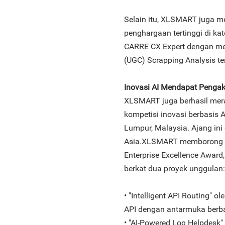
Selain itu, XLSMART juga me
penghargaan tertinggi di kat
CARRE CX Expert dengan met
(UGC) Scrapping Analysis ter
Inovasi AI Mendapat Penga
XLSMART juga berhasil mer
kompetisi inovasi berbasis 
Lumpur, Malaysia. Ajang ini 
Asia.XLSMART memborong ti
Enterprise Excellence Award,
berkat dua proyek unggulan:
• "Intelligent API Routing" 
API dengan antarmuka berba
• "AI-Powered Log Helpdes