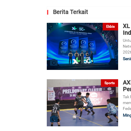
Berita Terkait
XL 
Ekbis
Ind
Untu
Netw
2026
Seni
AXI
Sports
Pe
Tak 
memp
Fede
Ming