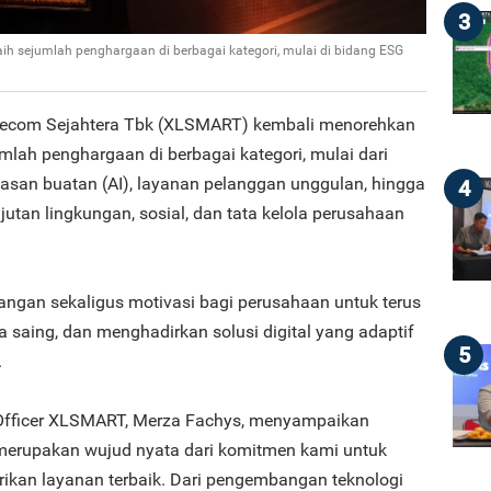
3
 sejumlah penghargaan di berbagai kategori, mulai di bidang ESG
ecom Sejahtera Tbk (XLSMART) kembali menorehkan
mlah penghargaan di berbagai kategori, mulai dari
dasan buatan (AI), layanan pelanggan unggulan, hingga
4
utan lingkungan, sosial, dan tata kelola perusahaan
angan sekaligus motivasi bagi perusahaan untuk terus
 saing, dan menghadirkan solusi digital yang adaptif
5
.
y Officer XLSMART, Merza Fachys, menyampaikan
merupakan wujud nyata dari komitmen kami untuk
rikan layanan terbaik. Dari pengembangan teknologi