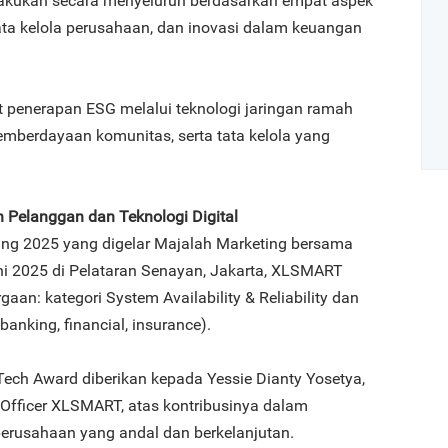
dilakukan secara menyeluruh berdasarkan empat aspek
tata kelola perusahaan, dan inovasi dalam keuangan
penerapan ESG melalui teknologi jaringan ramah
 pemberdayaan komunitas, serta tata kelola yang
Pelanggan dan Teknologi Digital
Art
ning 2025 yang digelar Majalah Marketing bersama
i 2025 di Pelataran Senayan, Jakarta, XLSMART
1
aan: kategori System Availability & Reliability dan
banking, financial, insurance).
Tech Award diberikan kepada Yessie Dianty Yosetya,
n Officer XLSMART, atas kontribusinya dalam
2
erusahaan yang andal dan berkelanjutan.