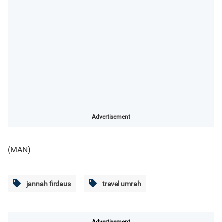
Advertisement
(MAN)
jannah firdaus
travel umrah
Advertisement