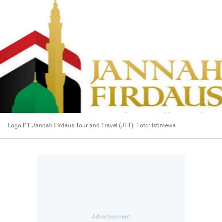
Logo PT Jannah Firdaus Tour and Travel (JFT). Foto: Istimewa