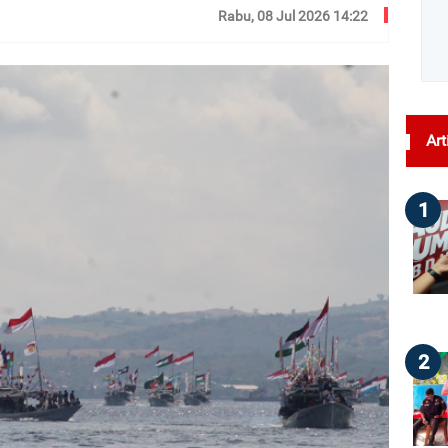
Rabu, 08 Jul 2026 14:22
dilihat : 173
Art
1
2