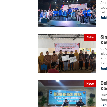
Andi
seb
Selu
Sabt
Si
Ekbis
Ke
OJK 
inkl
Prog
Kab
Seni
Ce
News
Ko
Insi
Sang
Rabu