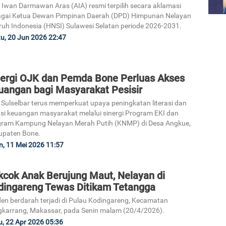
 Iwan Darmawan Aras (AIA) resmi terpilih secara aklamasi
agai Ketua Dewan Pimpinan Daerah (DPD) Himpunan Nelayan
ruh Indonesia (HNSI) Sulawesi Selatan periode 2026-2031.
u, 20 Jun 2026 22:47
nergi OJK dan Pemda Bone Perluas Akses
uangan bagi Masyarakat Pesisir
Sulselbar terus memperkuat upaya peningkatan literasi dan
usi keuangan masyarakat melalui sinergi Program EKI dan
ram Kampung Nelayan Merah Putih (KNMP) di Desa Angkue,
upaten Bone.
n, 11 Mei 2026 11:57
kcok Anak Berujung Maut, Nelayan di
dingareng Tewas Ditikam Tetangga
den berdarah terjadi di Pulau Kodingareng, Kecamatan
karrang, Makassar, pada Senin malam (20/4/2026).
, 22 Apr 2026 05:36