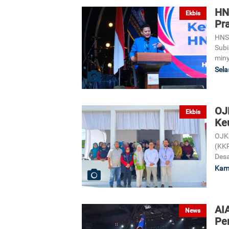
HNS
Ekbis
Pr
HNSI
Subi
miny
Sela
OJK
Ekbis
Keu
OJK 
(KKP
Desa
Kami
AI
News
Pe