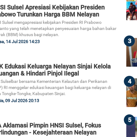
I Sulsel Apresiasi Kebijakan Presiden
abowo Turunkan Harga BBM Nelayan
 Sulsel mengapresiasi kebijakan Presiden RI Prabowo
anto yang telah menetapkan penyesuaian harga bahan bakar
ak (BBM) khusus bagi nelayan.
3
sa, 14 Jul 2026 14:23
 Edukasi Keluarga Nelayan Sinjai Kelola
angan & Hindari Pinjol Ilegal
4
Sulselbar bersama Kementerian Kelautan dan Perikanan
) RI menggelar edukasi keuangan bagi keluarga nelayan di
 Tongke-Tongke, Kabupaten Sinjai.
s, 09 Jul 2026 20:13
5
A Aklamasi Pimpin HNSI Sulsel, Fokus
rlindungan - Kesejahteraan Nelayan