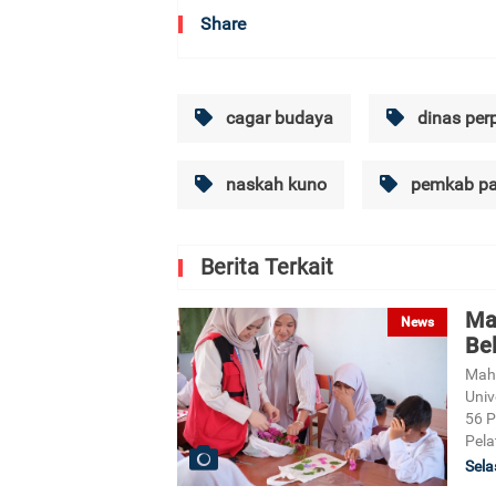
Share
cagar budaya
dinas per
naskah kuno
pemkab pa
Berita Terkait
Ma
News
Bel
Mah
Univ
56 P
Pela
Sela