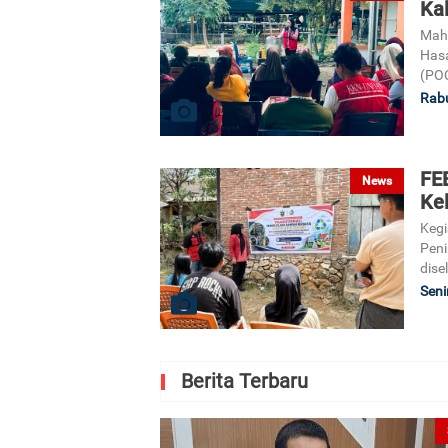
Ka
Maha
Hasa
(POC
Rabu
FE
News
Ke
Kegi
Peni
dise
Seni
Berita Terbaru