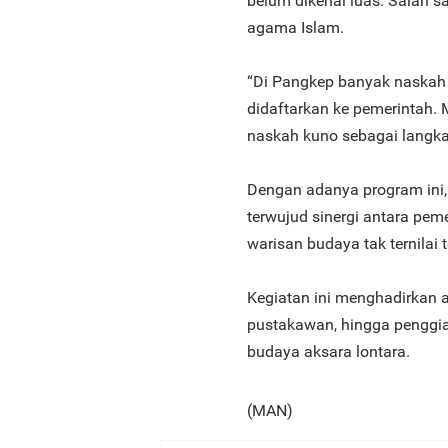
belum dikenal luas. Salah s
agama Islam.
“Di Pangkep banyak naskah k
didaftarkan ke pemerintah. M
naskah kuno sebagai langkah
Dengan adanya program ini,
terwujud sinergi antara pe
warisan budaya tak ternilai t
Kegiatan ini menghadirkan a
pustakawan, hingga penggiat
budaya aksara lontara.
(MAN)