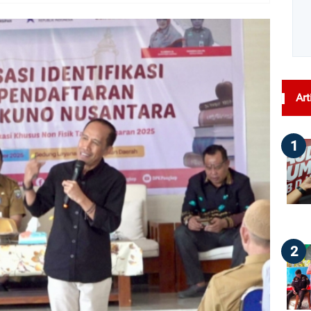
dilihat : 53
Art
1
2