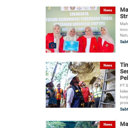
Ma
News
Str
Mah
inov
Natu
Sabt
Ti
News
Se
Pel
PT 
kele
kunj
pros
Sabt
Ma
News