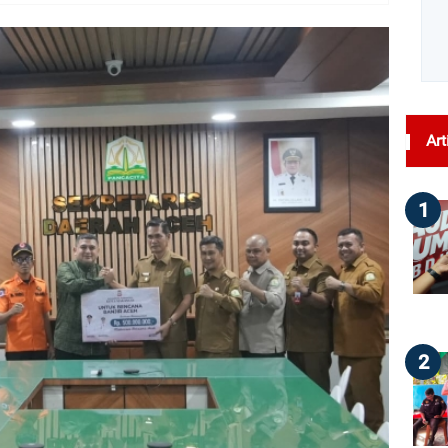
dilihat : 32
Art
1
2