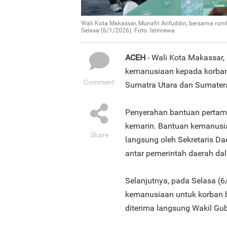
Wali Kota Makassar, Munafri Arifuddin, bersama r
Selasa (6/1/2026). Foto: Istimewa
ACEH
- Wali Kota Makassar,
kemanusiaan kepada korban
Comment
Sumatra Utara dan Sumatera
Penyerahan bantuan pertama
kemarin. Bantuan kemanusi
Share
langsung oleh Sekretaris Dae
antar pemerintah daerah d
Selanjutnya, pada Selasa (
kemanusiaan untuk korban b
diterima langsung Wakil Gub