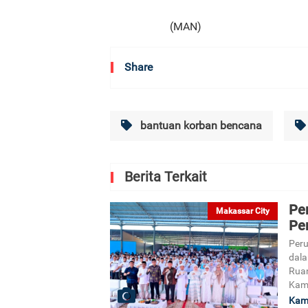
(MAN)
Share
bantuan korban bencana
Berita Terkait
Pe
Makassar City
Pe
Peru
dala
Ruan
Kami
Kami