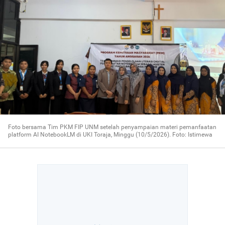
Foto bersama Tim PKM FIP UNM setelah penyampaian materi pemanfaatan
platform AI NotebookLM di UKI Toraja, Minggu (10/5/2026). Foto: Istimewa