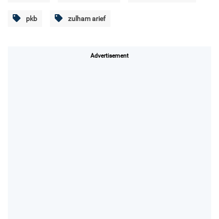
pkb
zulham arief
Advertisement