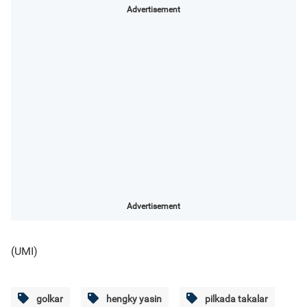
Advertisement
Advertisement
(UMI)
golkar
hengky yasin
pilkada takalar