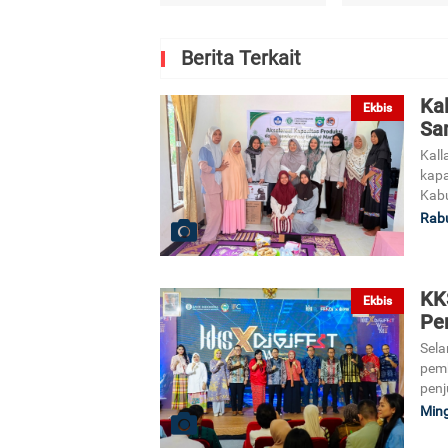
Berita Terkait
Kal
Ekbis
Sa
Kall
kapa
Kab
Rabu
KK
Ekbis
Pe
Sela
pemb
penj
Ming