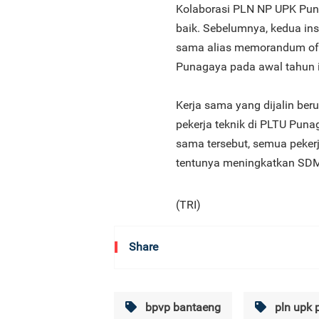
Kolaborasi PLN NP UPK Pun
baik. Sebelumnya, kedua ins
sama alias memorandum of 
Punagaya pada awal tahun i
Kerja sama yang dijalin be
pekerja teknik di PLTU Punag
sama tersebut, semua pekerj
tentunya meningkatkan SD
(TRI)
Share
bpvp bantaeng
pln upk 