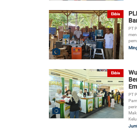
PL
Ekbis
Ba
PT P
men
pemb
Ming
Wu
Ekbis
Be
Em
PT P
Pam
peri
Maka
Kelu
Jum'