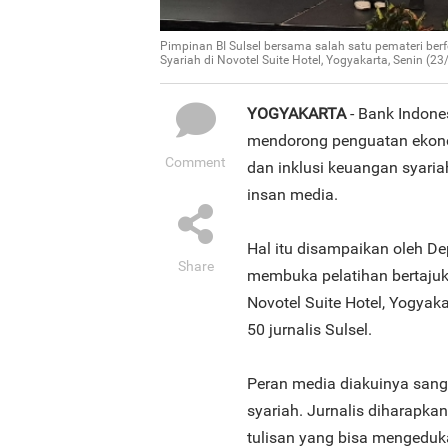
Pimpinan BI Sulsel bersama salah satu pemateri ber
Syariah di Novotel Suite Hotel, Yogyakarta, Senin (23
YOGYAKARTA
- Bank Indones
mendorong penguatan ekonom
Comment
dan inklusi keuangan syariah
insan media.
Hal itu disampaikan oleh De
Share
membuka pelatihan bertajuk
Novotel Suite Hotel, Yogyaka
50 jurnalis Sulsel.
Peran media diakuinya san
syariah. Jurnalis diharapka
tulisan yang bisa mengeduka