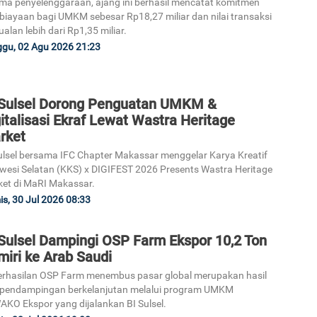
ma penyelenggaraan, ajang ini berhasil mencatat komitmen
iayaan bagi UMKM sebesar Rp18,27 miliar dan nilai transaksi
ualan lebih dari Rp1,35 miliar.
gu, 02 Agu 2026 21:23
 Sulsel Dorong Penguatan UMKM &
italisasi Ekraf Lewat Wastra Heritage
rket
ulsel bersama IFC Chapter Makassar menggelar Karya Kreatif
wesi Selatan (KKS) x DIGIFEST 2026 Presents Wastra Heritage
et di MaRI Makassar.
s, 30 Jul 2026 08:33
 Sulsel Dampingi OSP Farm Ekspor 10,2 Ton
iri ke Arab Saudi
rhasilan OSP Farm menembus pasar global merupakan hasil
 pendampingan berkelanjutan melalui program UMKM
KO Ekspor yang dijalankan BI Sulsel.