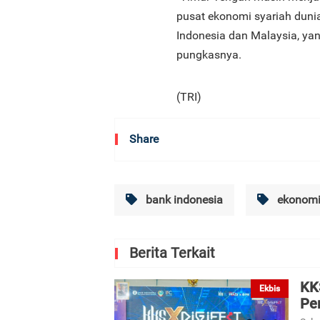
pusat ekonomi syariah duni
Indonesia dan Malaysia, ya
pungkasnya.
(TRI)
Share
bank indonesia
ekonomi
Berita Terkait
KK
Ekbis
Pe