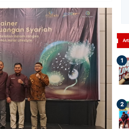
dilihat : 74
Art
1
2