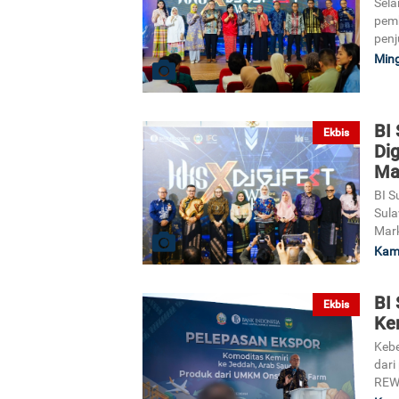
Sela
pemb
penj
Ming
BI
Ekbis
Dig
Ma
BI S
Sula
Mark
Kami
BI
Ekbis
Kem
Kebe
dari
REWA