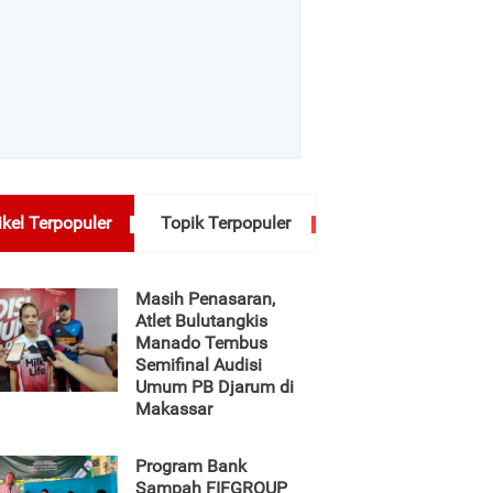
ikel Terpopuler
Topik Terpopuler
Masih Penasaran,
Atlet Bulutangkis
Manado Tembus
Semifinal Audisi
Umum PB Djarum di
Makassar
Program Bank
Sampah FIFGROUP