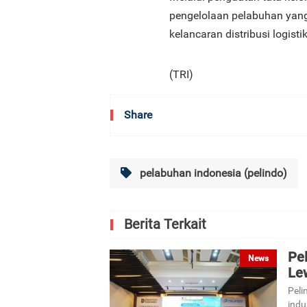
pengelolaan pelabuhan yan
kelancaran distribusi logis
(TRI)
Share
pelabuhan indonesia (pelindo)
Berita Terkait
Pe
News
Le
Pel
indu