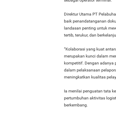
sebagai operator terminal.
Direktur Utama PT Pelabuh
baik penandatanganan dokum
landasan penting untuk mewu
tertib, terukur, dan berkelanj
“Kolaborasi yang kuat anta
merupakan kunci dalam men
kompetitif. Dengan adanya p
dalam pelaksanaan pelapora
meningkatkan kualitas pela
Ia menilai penguatan tata k
pertumbuhan aktivitas logis
berkembang.