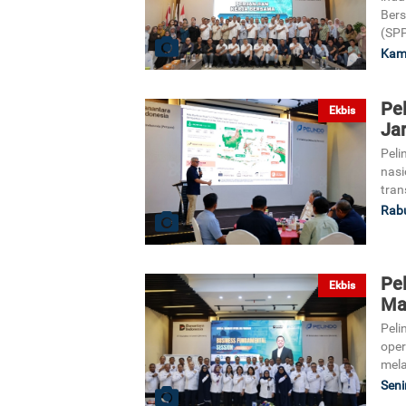
Bers
(SPP
Kami
Pe
Ekbis
Jar
Peli
nasi
tran
Rabu
Pel
Ekbis
Ma
Peli
oper
mela
Seni