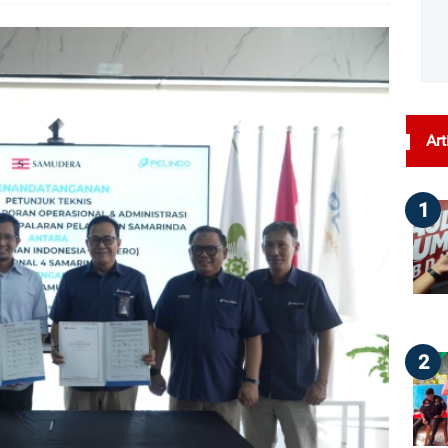
dilihat : 47
Art
1
2