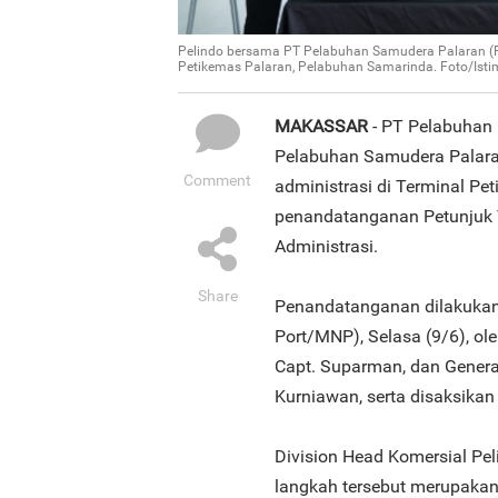
Pelindo bersama PT Pelabuhan Samudera Palaran (PS
Petikemas Palaran, Pelabuhan Samarinda. Foto/Ist
MAKASSAR
- PT Pelabuhan 
Pelabuhan Samudera Palaran
Comment
administrasi di Terminal Pe
penandatanganan Petunjuk T
Administrasi.
Share
Penandatanganan dilakuka
Port/MNP), Selasa (9/6), ol
Capt. Suparman, dan Gener
Kurniawan, serta disaksika
Division Head Komersial Pe
langkah tersebut merupaka