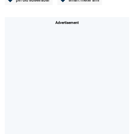
pln uid sulselrabar
smart meter ami
Advertisement