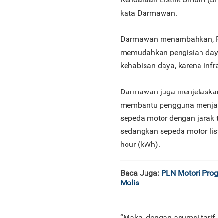
kata Darmawan.
Darmawan menambahkan, PL
memudahkan pengisian daya d
kehabisan daya, karena infr
Darmawan juga menjelaskan
membantu pengguna menjadi
sepeda motor dengan jarak 
sedangkan sepeda motor lis
hour (kWh).
Baca Juga:
PLN Motori Pro
Molis
“Maka, dengan asumsi tarif 