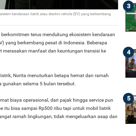
3
stem kendaraan listrik atau electric vehicle (EV) yang berkembang
) berkomitmen terus mendukung ekosistem kendaraan
e (EV) yang berkembang pesat di Indonesia. Beberapa
t merasakan manfaat dan keuntungan transisi ke
4
listrik, Norita menuturkan betapa hemat dan ramah
a gunakan selama 5 bulan tersebut.
5
mat biaya operasional, dari pajak hingga service pun
e itu bisa sampai Rp500 ribu tapi untuk mobil listrik
sangat ramah lingkungan, tidak mengeluarkan asap dan