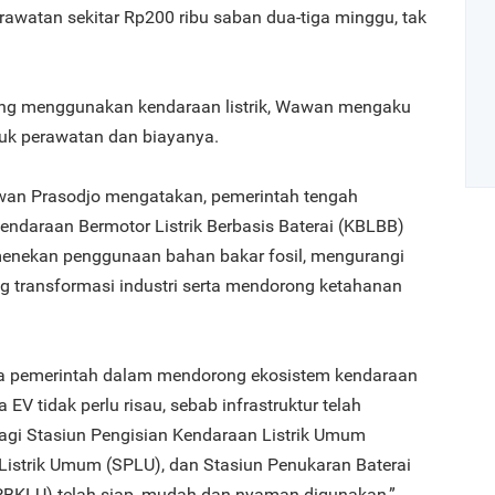
erawatan sekitar Rp200 ribu saban dua-tiga minggu, tak
ung menggunakan kendaraan listrik, Wawan mengaku
asuk perawatan dan biayanya.
wan Prasodjo mengatakan, pemerintah tengah
endaraan Bermotor Listrik Berbasis Baterai (KBLBB)
Art
menekan penggunaan bahan bakar fosil, mengurangi
g transformasi industri serta mendorong ketahanan
1
a pemerintah dalam mendorong ekosistem kendaraan
a EV tidak perlu risau, sebab infrastruktur telah
lagi Stasiun Pengisian Kendaraan Listrik Umum
Listrik Umum (SPLU), dan Stasiun Penukaran Baterai
2
PBKLU) telah siap, mudah dan nyaman digunakan,”