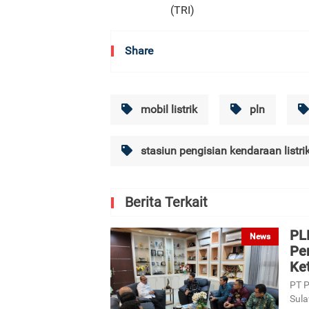
(TRI)
Share
mobil listrik
pln
stasiun pengisian kendaraan listr
Berita Terkait
PL
News
Pe
Ket
PT P
Sula