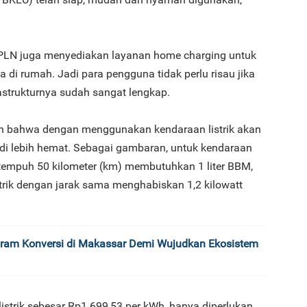
N juga menyediakan layanan home charging untuk
3
i rumah. Jadi para pengguna tidak perlu risau jika
astrukturnya sudah sangat lengkap.
 bahwa dengan menggunakan kendaraan listrik akan
 lebih hemat. Sebagai gambaran, untuk kendaraan
tempuh 50 kilometer (km) membutuhkan 1 liter BBM,
4
trik dengan jarak sama menghabiskan 1,2 kilowatt
gram Konversi di Makassar Demi Wujudkan Ekosistem
5
listrik sebesar Rp1.699,53 per kWh, hanya diperlukan