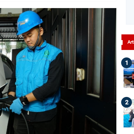
dilihat : 109
Art
1
2