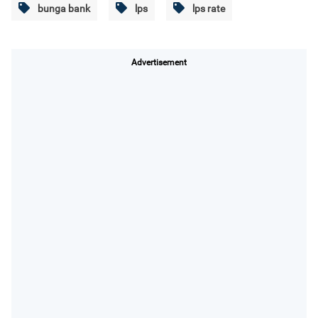
bunga bank
lps
lps rate
Advertisement