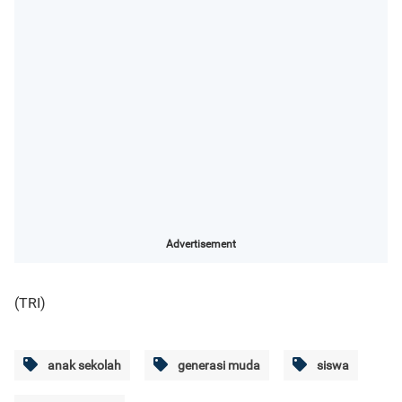
Advertisement
(TRI)
anak sekolah
generasi muda
siswa