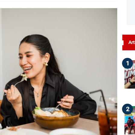
dilihat : 69
Art
1
2