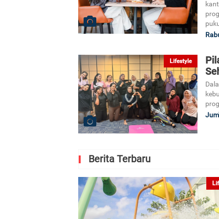
kant
prog
puku
Rabu
Pi
Lifestyle
Se
Dal
kebu
prog
Jum'
Berita Terbaru
Li