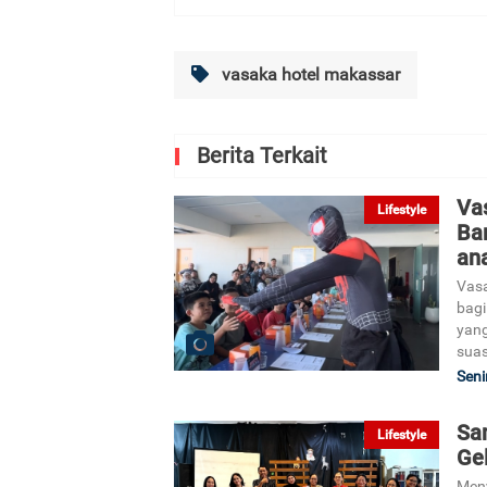
vasaka hotel makassar
Berita Terkait
Va
Lifestyle
Bar
an
Vasa
bagi
yang
suas
Seni
Sa
Lifestyle
Gel
Meny