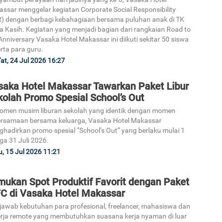
ssar menggelar kegiatan Corporate Social Responsibility
) dengan berbagi kebahagiaan bersama puluhan anak di TK
ta Kasih. Kegiatan yang menjadi bagian dari rangkaian Road to
Anniversary Vasaka Hotel Makassar ini diikuti sekitar 50 siswa
rta para guru.
at, 24 Jul 2026 16:27
3
saka Hotel Makassar Tawarkan Paket Libur
kolah Promo Spesial School’s Out
omen musim liburan sekolah yang identik dengan momen
rsamaan bersama keluarga, Vasaka Hotel Makassar
4
hadirkan promo spesial “School’s Out” yang berlaku mulai 1
ga 31 Juli 2026.
, 15 Jul 2026 11:21
mukan Spot Produktif Favorit dengan Paket
C di Vasaka Hotel Makassar
5
awab kebutuhan para profesional, freelancer, mahasiswa dan
rja remote yang membutuhkan suasana kerja nyaman di luar