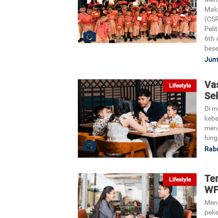
Maka
(CSR
Peli
6th 
bese
Jum'
Va
Lifestyle
Se
Di m
kebe
meng
hing
Rabu
Te
Lifestyle
WF
Menj
peke