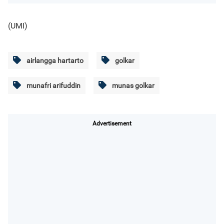
(UMI)
airlangga hartarto
golkar
munafri arifuddin
munas golkar
Advertisement