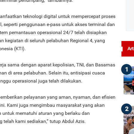
u terminal penumpang,” tambahnya.
manfaatkan teknologi digital untuk mempercepat proses
l, seperti penggunaan e-pass untuk akses terminal dan
istem pemantauan operasional 24/7 telah disiapkan
n kegiatan di seluruh pelabuhan Regional 4, yang
nesia (KTI).
Art
erja sama dengan aparat kepolisian, TNI, dan Basarnas
1
 di area pelabuhan. Selain itu, antisipasi cuaca
ggu operasional juga telah dilakukan.
emberikan pelayanan yang aman, nyaman, dan efisien
u ini. Kami juga mengimbau masyarakat yang akan
2
n untuk mematuhi aturan yang berlaku dan
 telah kami sediakan,” tutup Abdul Azis.