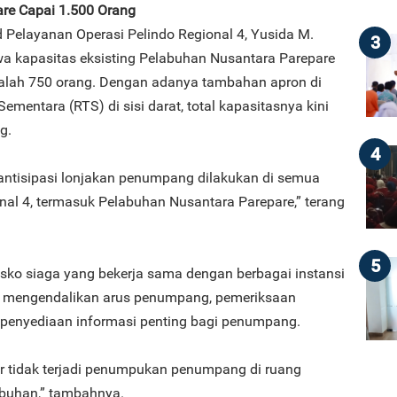
re Capai 1.500 Orang
d Pelayanan Operasi Pelindo Regional 4, Yusida M.
3
 kapasitas eksisting Pelabuhan Nusantara Parepare
alah 750 orang. Dengan adanya tambahan apron di
ementara (RTS) di sisi darat, total kapasitasnya kini
g.
4
antisipasi lonjakan penumpang dilakukan di semua
nal 4, termasuk Pelabuhan Nusantara Parepare,” terang
5
sko siaga yang bekerja sama dengan berbagai instansi
n mengendalikan arus penumpang, pemeriksaan
n penyediaan informasi penting bagi penumpang.
r tidak terjadi penumpukan penumpang di ruang
abuhan,” tambahnya.