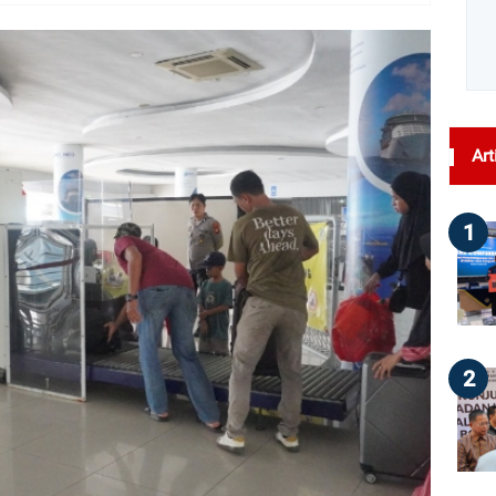
dilihat : 68
Art
1
2