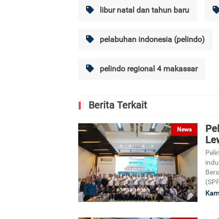
libur natal dan tahun baru
pelabuhan indonesia (pelindo)
pelindo regional 4 makassar
Berita Terkait
Pe
News
Le
Pel
indu
Bers
(SPP
Kami