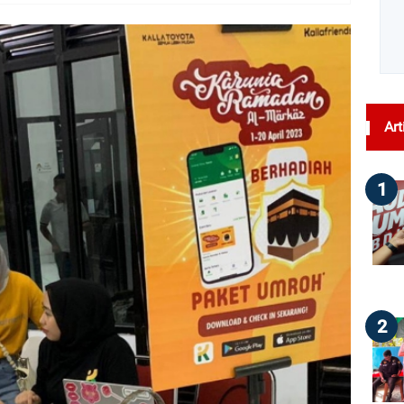
dilihat : 113
Art
1
2