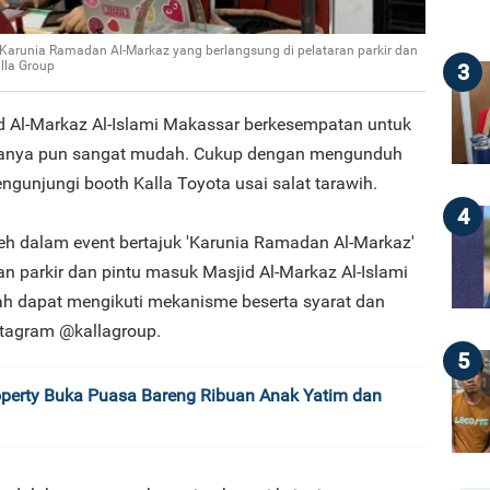
 Karunia Ramadan Al-Markaz yang berlangsung di pelataran parkir dan
lla Group
3
 Al-Markaz Al-Islami Makassar berkesempatan untuk
aranya pun sangat mudah. Cukup dengan mengunduh
mengunjungi booth Kalla Toyota usai salat tarawih.
4
eh dalam event bertajuk 'Karunia Ramadan Al-Markaz'
an parkir dan pintu masuk Masjid Al-Markaz Al-Islami
ah dapat mengikuti mekanisme beserta syarat dan
stagram @kallagroup.
5
operty Buka Puasa Bareng Ribuan Anak Yatim dan