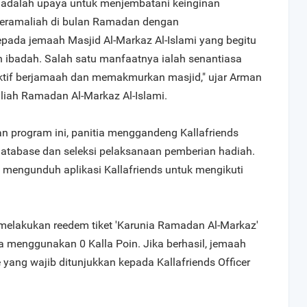
adalah upaya untuk menjembatani keinginan
beramaliah di bulan Ramadan dengan
ada jemaah Masjid Al-Markaz Al-Islami yang begitu
n ibadah. Salah satu manfaatnya ialah senantiasa
ktif berjamaah dan memakmurkan masjid," ujar Arman
liah Ramadan Al-Markaz Al-Islami.
an program ini, panitia menggandeng Kallafriends
atabase dan seleksi pelaksanaan pemberian hadiah.
b mengunduh aplikasi Kallafriends untuk mengikuti
 melakukan reedem tiket 'Karunia Ramadan Al-Markaz'
a menggunakan 0 Kalla Poin. Jika berhasil, jemaah
ang wajib ditunjukkan kepada Kallafriends Officer