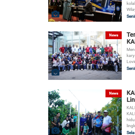
kola
Wila
Seni
Te
News
KA
Meng
kary
Lov
Seni
KA
News
Li
KAL
KAL
hidu
ling
Sela