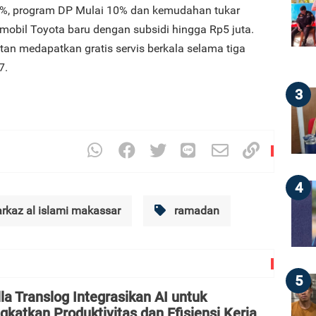
%, program DP Mulai 10% dan kemudahan tukar
obil Toyota baru dengan subsidi hingga Rp5 juta.
an medapatkan gratis servis berkala selama tiga
7.
3
4
rkaz al islami makassar
ramadan
5
la Translog Integrasikan AI untuk
gkatkan Produktivitas dan Efisiensi Kerja