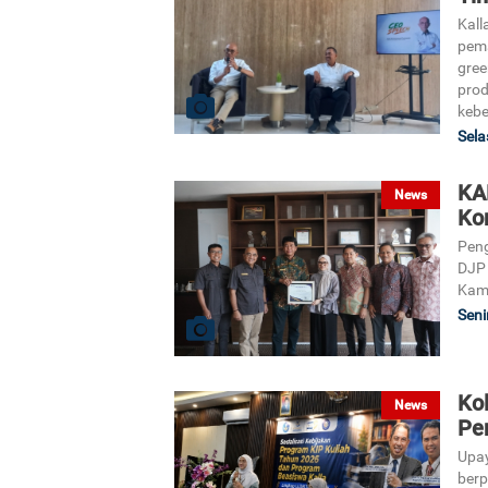
Kall
pema
gree
prod
kebe
Sela
KA
News
Kor
Peng
DJP 
Kami
Seni
Ko
News
Per
Upay
berp