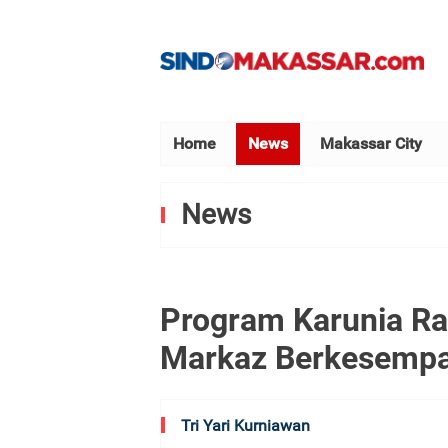
Home
News
Makassar City
News
Program Karunia Ra
Markaz Berkesempa
Tri Yari Kurniawan