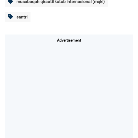
musabaqah qiraatil kutub internasional (mqki)
santri
Advertisement