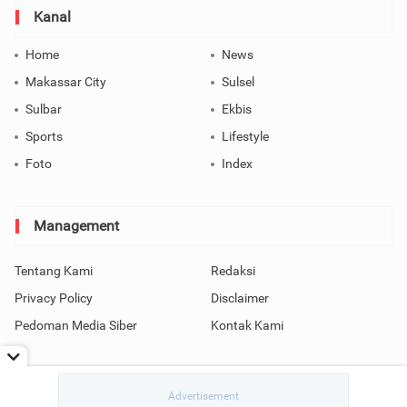
Kanal
Home
News
Makassar City
Sulsel
Sulbar
Ekbis
Sports
Lifestyle
Foto
Index
Management
Tentang Kami
Redaksi
Privacy Policy
Disclaimer
Pedoman Media Siber
Kontak Kami
Copyright © 2026 SindoMakassar All Rights Reserved.
read / rendering in 0.0658 seconds