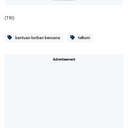
(TRI)
bantuan korban bencana
telkom
Advertisement