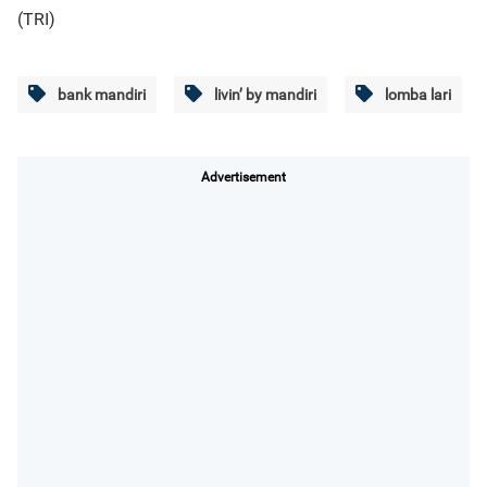
(TRI)
bank mandiri
livin’ by mandiri
lomba lari
Advertisement