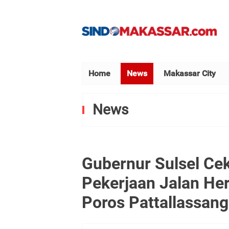
Home
News
Makassar City
News
Gubernur Sulsel Ce
Pekerjaan Jalan He
Poros Pattallassang