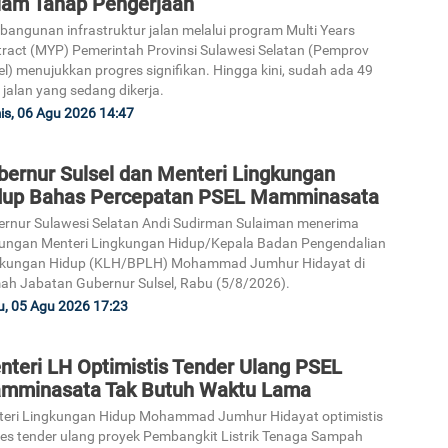
lam Tahap Pengerjaan
angunan infrastruktur jalan melalui program Multi Years
ract (MYP) Pemerintah Provinsi Sulawesi Selatan (Pemprov
el) menujukkan progres signifikan. Hingga kini, sudah ada 49
 jalan yang sedang dikerja.
s, 06 Agu 2026 14:47
bernur Sulsel dan Menteri Lingkungan
dup Bahas Percepatan PSEL Mamminasata
rnur Sulawesi Selatan Andi Sudirman Sulaiman menerima
ungan Menteri Lingkungan Hidup/Kepala Badan Pengendalian
gkungan Hidup (KLH/BPLH) Mohammad Jumhur Hidayat di
h Jabatan Gubernur Sulsel, Rabu (5/8/2026).
, 05 Agu 2026 17:23
nteri LH Optimistis Tender Ulang PSEL
mminasata Tak Butuh Waktu Lama
eri Lingkungan Hidup Mohammad Jumhur Hidayat optimistis
es tender ulang proyek Pembangkit Listrik Tenaga Sampah