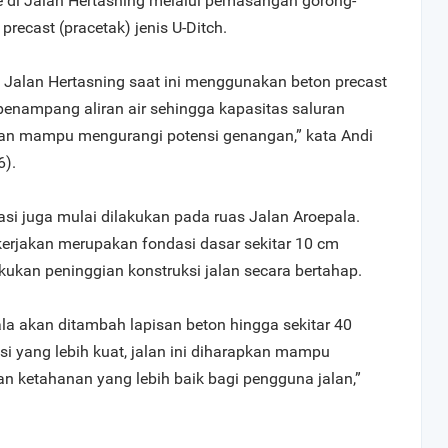
e di Jalan Hertasning melalui pemasangan gorong-
ecast (pracetak) jenis U-Ditch.
 Jalan Hertasning saat ini menggunakan beton precast
penampang aliran air sehingga kapasitas saluran
dan mampu mengurangi potensi genangan,” kata Andi
6).
sasi juga mulai dilakukan pada ruas Jalan Aroepala.
erjakan merupakan fondasi dasar sekitar 10 cm
akukan peninggian konstruksi jalan secara bertahap.
la akan ditambah lapisan beton hingga sekitar 40
si yang lebih kuat, jalan ini diharapkan mampu
ketahanan yang lebih baik bagi pengguna jalan,”