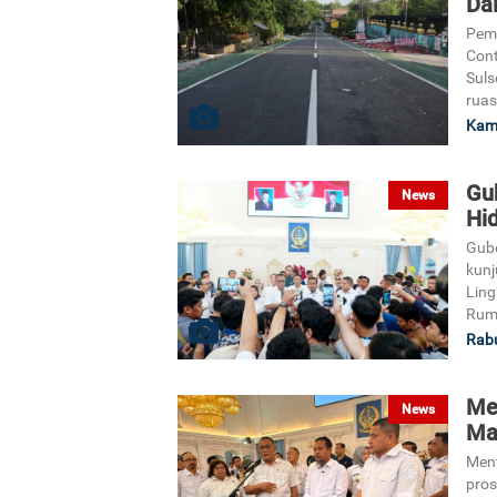
Da
Pemb
Cont
Suls
ruas
Kami
Gu
News
Hi
Gube
kunj
Lin
Ruma
Rabu
Me
News
Ma
Ment
pros