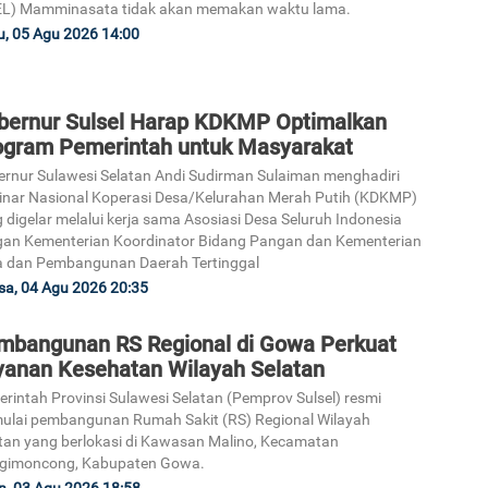
EL) Mamminasata tidak akan memakan waktu lama.
, 05 Agu 2026 14:00
bernur Sulsel Harap KDKMP Optimalkan
ogram Pemerintah untuk Masyarakat
rnur Sulawesi Selatan Andi Sudirman Sulaiman menghadiri
nar Nasional Koperasi Desa/Kelurahan Merah Putih (KDKMP)
 digelar melalui kerja sama Asosiasi Desa Seluruh Indonesia
an Kementerian Koordinator Bidang Pangan dan Kementerian
 dan Pembangunan Daerah Tertinggal
sa, 04 Agu 2026 20:35
mbangunan RS Regional di Gowa Perkuat
yanan Kesehatan Wilayah Selatan
rintah Provinsi Sulawesi Selatan (Pemprov Sulsel) resmi
lai pembangunan Rumah Sakit (RS) Regional Wilayah
tan yang berlokasi di Kawasan Malino, Kecamatan
ggimoncong, Kabupaten Gowa.
n, 03 Agu 2026 18:58