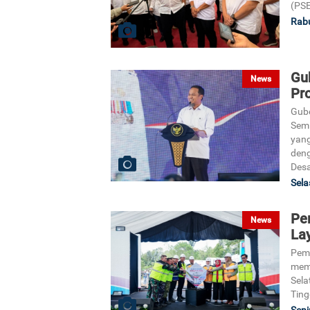
(PS
Rabu
Gu
News
Pr
Gube
Semi
yang
deng
Desa
Sela
Pe
News
La
Peme
memu
Sela
Tin
Seni