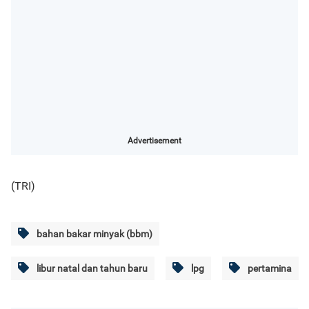
Advertisement
(TRI)
bahan bakar minyak (bbm)
libur natal dan tahun baru
lpg
pertamina