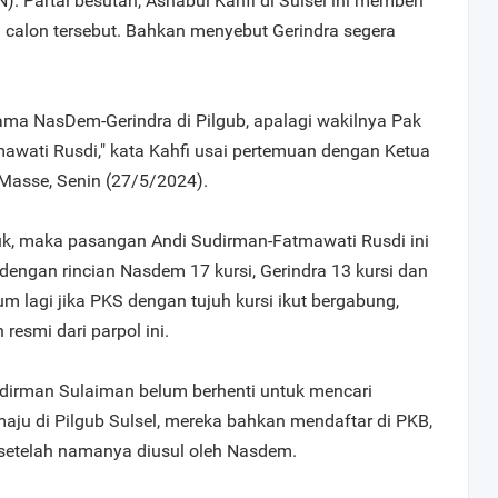
). Partai besutan, Ashabul Kahfi di Sulsel ini memberi
calon tersebut. Bahkan menyebut Gerindra segera
ama NasDem-Gerindra di Pilgub, apalagi wakilnya Pak
awati Rusdi," kata Kahfi usai pertemuan dengan Ketua
Masse, Senin (27/5/2024).
ntuk, maka pasangan Andi Sudirman-Fatmawati Rusdi ini
dengan rincian Nasdem 17 kursi, Gerindra 13 kursi dan
um lagi jika PKS dengan tujuh kursi ikut bergabung,
resmi dari parpol ini.
udirman Sulaiman belum berhenti untuk mencari
aju di Pilgub Sulsel, mereka bahkan mendaftar di PKB,
setelah namanya diusul oleh Nasdem.