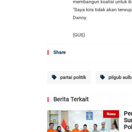
membangun koalisi untuk ikut
"Saya kira tidak akan terwuju
Danny.
(GUS)
Share
partai politik
pilgub sulb
Berita Terkait
Pe
News
Sur
Pol