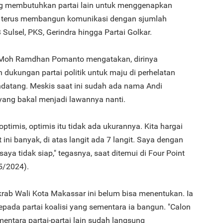
g membutuhkan partai lain untuk menggenapkan
h terus membangun komunikasi dengan sjumlah
 Sulsel, PKS, Gerindra hingga Partai Golkar.
3
l Moh Ramdhan Pomanto mengatakan, dirinya
 dukungan partai politik untuk maju di perhelatan
datang. Meskis saat ini sudah ada nama Andi
ang bakal menjadi lawannya nanti.
4
optimis, optimis itu tidak ada ukurannya. Kita hargai
t ini banyak, di atas langit ada 7 langit. Saya dengan
aya tidak siap," tegasnya, saat ditemui di Four Point
5/2024).
5
krab Wali Kota Makassar ini belum bisa menentukan. Ia
ada partai koalisi yang sementara ia bangun. "Calon
ementara partai-partai lain sudah langsung