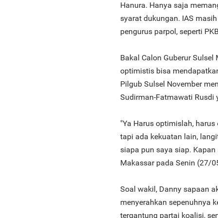
Hanura. Hanya saja meman
syarat dukungan. IAS masi
pengurus parpol, seperti PKB
Bakal Calon Guberur Sulse
optimistis bisa mendapatkan
Pilgub Sulsel November men
Sudirman-Fatmawati Rusdi y
"Ya Harus optimislah, harus 
tapi ada kekuatan lain, langi
siapa pun saya siap. Kapan s
Makassar pada Senin (27/0
Soal wakil, Danny sapaan a
menyerahkan sepenuhnya kep
tergantung partai koalisi, s