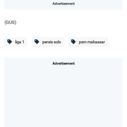
Advertisement
(GUS)
liga 1
persis solo
psm makassar
Advertisement