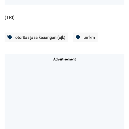
(TRI)
otoritas jasa keuangan (ojk)
umkm
Advertisement