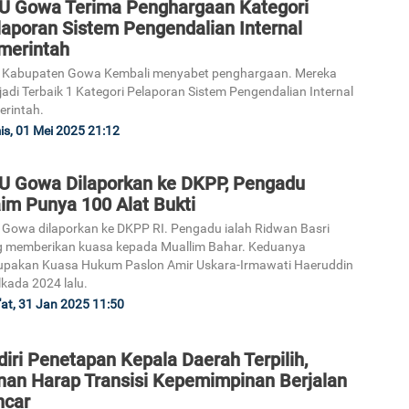
U Gowa Terima Penghargaan Kategori
laporan Sistem Pengendalian Internal
merintah
 Kabupaten Gowa Kembali menyabet penghargaan. Mereka
adi Terbaik 1 Kategori Pelaporan Sistem Pengendalian Internal
rintah.
s, 01 Mei 2025 21:12
U Gowa Dilaporkan ke DKPP, Pengadu
im Punya 100 Alat Bukti
Gowa dilaporkan ke DKPP RI. Pengadu ialah Ridwan Basri
 memberikan kuasa kepada Muallim Bahar. Keduanya
upakan Kuasa Hukum Paslon Amir Uskara-Irmawati Haeruddin
ilkada 2024 lalu.
at, 31 Jan 2025 11:50
iri Penetapan Kepala Daerah Terpilih,
nan Harap Transisi Kepemimpinan Berjalan
ncar