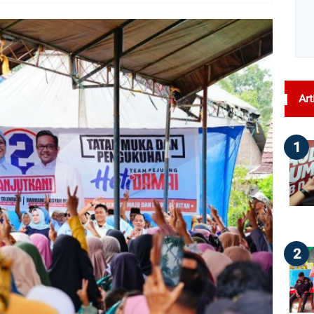
dilihat : 117
Art
1
2