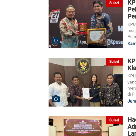
KP
Sulsel
Pe
Pe
KPU
menj
Peme
Kami
KP
Sulsel
Kla
KPU 
yang
mer
di P
Jum'
Had
Sulsel
Ad
La