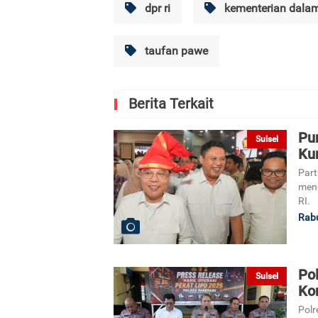
dpr ri
kementerian dalam
taufan pawe
Berita Terkait
Pun
Sulsel
Kur
Part
mend
RI.
Rabu
Pol
Sulsel
Ko
Polr