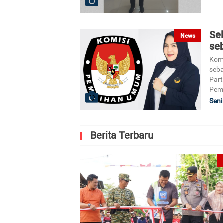
Se
News
se
Komi
seba
Part
Pemi
Seni
Berita Terbaru