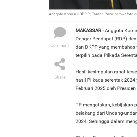
Anggota Komisi II DPR RI, Taufan Pawe berswafoto d
MAKASSAR
- Anggota Komis
Dengar Pendapat (RDP) deng
Comment
dan DKPP yang membahas ter
terpilih pada Pilkada Serent
Hasil kesimpulan rapat ters
Share
hasil Pilkada serentak 2024
Februari 2025 oleh Presiden 
TP mengatakan, kebijakan pe
belakang dari Undang-undan
2024. Sehingga dalam menga