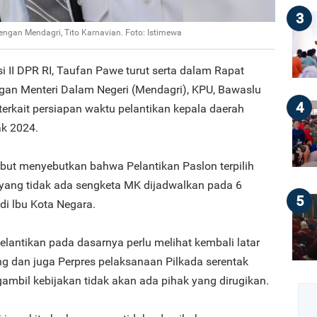
3
engan Mendagri, Tito Karnavian. Foto: Istimewa
i II DPR RI, Taufan Pawe turut serta dalam Rapat
an Menteri Dalam Negeri (Mendagri), KPU, Bawaslu
4
kait persiapan waktu pelantikan kepala daerah
ak 2024.
ebut menyebutkan bahwa Pelantikan Paslon terpilih
 yang tidak ada sengketa MK dijadwalkan pada 6
5
di lbu Kota Negara.
lantikan pada dasarnya perlu melihat kembali latar
g dan juga Perpres pelaksanaan Pilkada serentak
mbil kebijakan tidak akan ada pihak yang dirugikan.