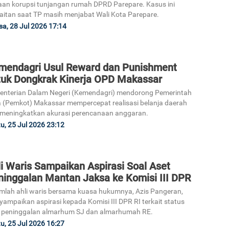
an korupsi tunjangan rumah DPRD Parepare. Kasus ini
aitan saat TP masih menjabat Wali Kota Parepare.
sa, 28 Jul 2026 17:14
mendagri Usul Reward dan Punishment
tuk Dongkrak Kinerja OPD Makassar
nterian Dalam Negeri (Kemendagri) mendorong Pemerintah
 (Pemkot) Makassar mempercepat realisasi belanja daerah
meningkatkan akurasi perencanaan anggaran.
u, 25 Jul 2026 23:12
i Waris Sampaikan Aspirasi Soal Aset
ninggalan Mantan Jaksa ke Komisi III DPR
mlah ahli waris bersama kuasa hukumnya, Azis Pangeran,
ampaikan aspirasi kepada Komisi III DPR RI terkait status
 peninggalan almarhum SJ dan almarhumah RE.
u, 25 Jul 2026 16:27