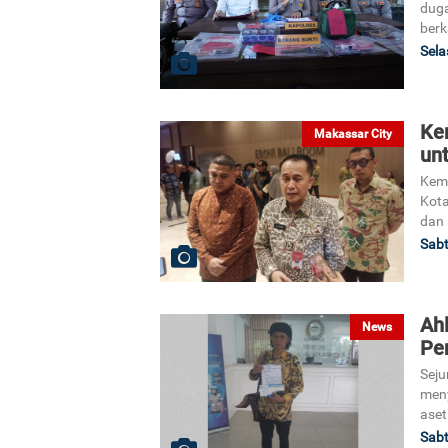
duga
berk
Sela
Ke
Makassar City
un
Keme
Kota
dan 
Sabt
Ahl
News
Pe
Seju
meny
aset
Sabt