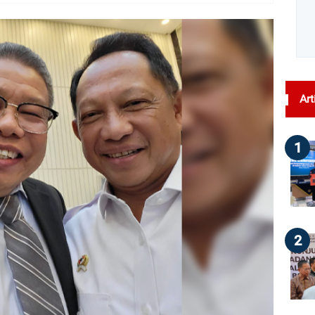
dilihat : 183
Art
1
2