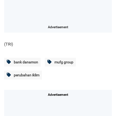
Advertisement
(TRI)
bank danamon
mufg group
perubahan iklim
Advertisement