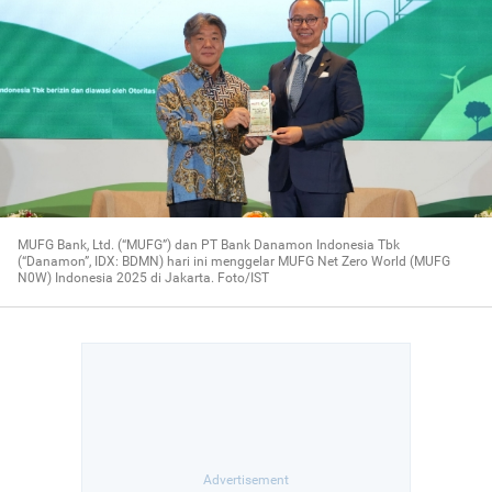
MUFG Bank, Ltd. (“MUFG”) dan PT Bank Danamon Indonesia Tbk
(“Danamon”, IDX: BDMN) hari ini menggelar MUFG Net Zero World (MUFG
N0W) Indonesia 2025 di Jakarta. Foto/IST