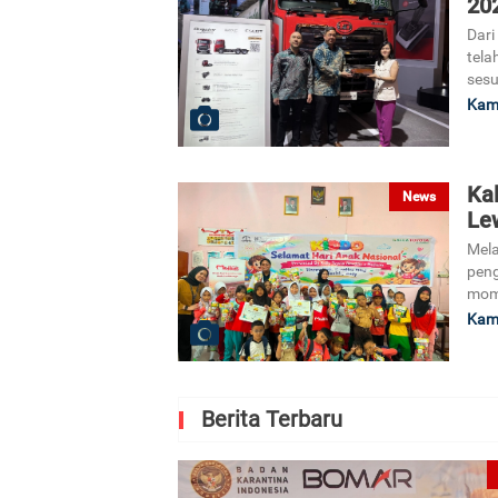
202
Dari
tela
sesu
Kami
Ka
News
Le
Mela
peng
mome
Kami
Berita Terbaru