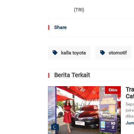
(TRI)
Share
kalla toyota
otomotif
Berita Terkait
Tra
Ekbis
Cat
Sepa
pers
diba
Jum'