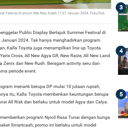
3
er Festival di atrium Mal Ratu Indah 17-21 Januari 2024. Foto/Dok
enggelar Public Display Bertajuk Summer Festival di
1 Januari 2024. Tak hanya menghadirkan program
ian, Kalla Toyota juga menampilkan line up Toyota
4
 Yaris Cross, All New Agya GR, New Raize, All New Land
ova Zenix dan New Rush. Beragam activity seru dan
ama periode event.
ogram menarik berupa DP mulai 10 jutaan rupiah,
5
hanya itu, Kalla Toyota memberikan keuntungan berupa
nsi All Risk dan berlaku untuk model Agya dan Calya.
ga memberikan program Nyicil Rasa Tunai dengan bunga
paket Smartcash, promo ini berlaku untuk model