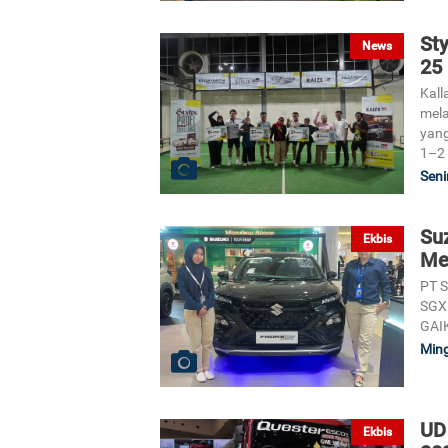
Sty
News
25
Kall
mela
yang
1–2 
Seni
Su
Ekbis
Me
PT S
SGX 
GAIK
Ming
UD
Ekbis