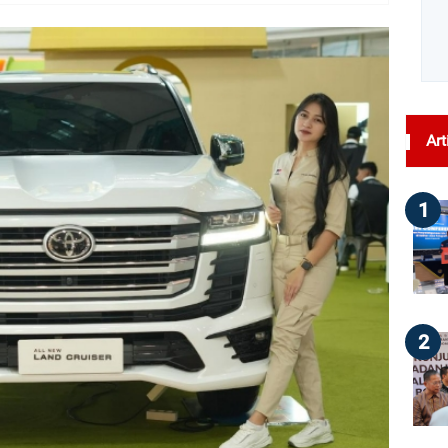
dilihat : 124
Art
1
2