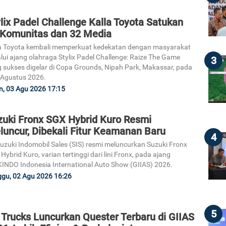
lix Padel Challenge Kalla Toyota Satukan
 Komunitas dan 32 Media
a Toyota kembali memperkuat kedekatan dengan masyarakat
lui ajang olahraga Stylix Padel Challenge: Raize The Game
3
 sukses digelar di Copa Grounds, Nipah Park, Makassar, pada
Agustus 2026.
n, 03 Agu 2026 17:15
zuki Fronx SGX Hybrid Kuro Resmi
luncur, Dibekali Fitur Keamanan Baru
4
uzuki Indomobil Sales (SIS) resmi meluncurkan Suzuki Fronx
Hybrid Kuro, varian tertinggi dari lini Fronx, pada ajang
INDO Indonesia International Auto Show (GIIAS) 2026.
gu, 02 Agu 2026 16:26
5
 Trucks Luncurkan Quester Terbaru di GIIAS