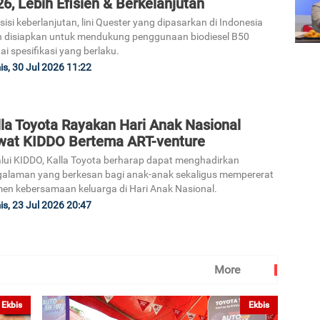
6, Lebih Efisien & Berkelanjutan
 sisi keberlanjutan, lini Quester yang dipasarkan di Indonesia
h disiapkan untuk mendukung penggunaan biodiesel B50
ai spesifikasi yang berlaku.
s, 30 Jul 2026 11:22
lla Toyota Rayakan Hari Anak Nasional
wat KIDDO Bertema ART-venture
lui KIDDO, Kalla Toyota berharap dapat menghadirkan
alaman yang berkesan bagi anak-anak sekaligus mempererat
n kebersamaan keluarga di Hari Anak Nasional.
s, 23 Jul 2026 20:47
More
Ekbis
Ekbis